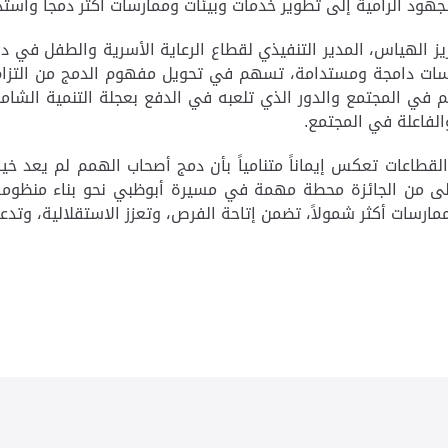
جهود الرامية إلى تطوير خدمات وبيئات وممارسات أكثر دمجاً واست
 الهياس، المدير التنفيذي لقطاع الرعاية الأسرية والطفل في دائ
رسات دامجة ومستدامة، تسهم في تحويل مفهوم الدمج من الت
في المجتمع والدور الذي تلعبه في الدفع بعجلة التنمية الشاملة 
لفاعلة في المجتمع.
عات تعكس إيماناً متنامياً بأن دمج أصحاب الهمم لم يعد خياراً 
لأولى من الجائزة محطة مهمة في مسيرة أبوظبي نحو بناء منظو
ارسات أكثر شمولاً، تضمن إتاحة الفرص، وتعزز الاستقلالية، وت