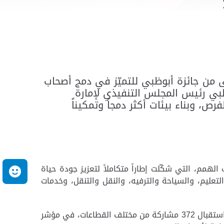
ى من جائزة أبوظبي للتميّز في دمج أصحاب
ظبي رئيس المجلس التنفيذي لإمارة
، وبناء بيئات أكثر دمجاً وتمكيناً
لهمم، التي شكّلت إطاراً متكاملاً لتعزيز جودة حياة
م
ليم، والسياحة والترفيه، والنقل والتنقل، وخدمات
وسجّلت الدورة الأولى من الجائزة مشاركة متميزة من المؤسسات والجهات الحكومية والخاصة والقطاع الثالث، من خلال استقبال 372 مشاركة من مختلف القطاعات، في مؤشر