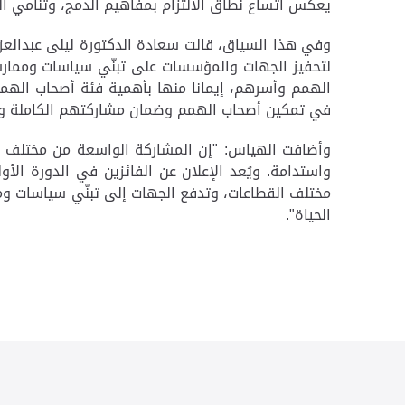
يعكس اتساع نطاق الالتزام بمفاهيم الدمج، وتنامي ال
وفي هذا السياق، قالت سعادة الدكتورة ليلى عبدالعزيز
لتحفيز الجهات والمؤسسات على تبنّي سياسات ومما
الهمم وأسرهم، إيمانا منها بأهمية فئة أصحاب الهمم 
في تمكين أصحاب الهمم وضمان مشاركتهم الكاملة وا
وأضافت الهياس: "إن المشاركة الواسعة من مختلف القطا
واستدامة. ويُعد الإعلان عن الفائزين في الدورة ا
مختلف القطاعات، وتدفع الجهات إلى تبنّي سياسات ومم
الحياة".