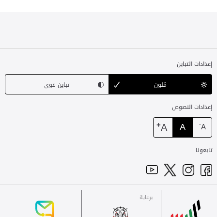
إعدادات التباين
مُلون
تباين قوي
إعدادات النصوص
+
A
A
-
A
تابعونا
برعاية