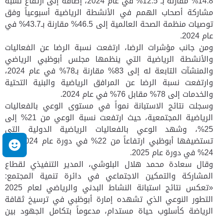
14.8% مقارنة بـ 12.5% في عام 2024، إضافة إلى ارتفاع نسبة
مشاركة أصحاب الهمم في الأنشطة الرياضية أسبوعياً وفق
توصيات منظمة الصحة العالمية إلى 46.5% مقارنة بـ43.7% في
عام 2024
.
ومن جانب مؤشرات الرضا، ارتفعت نسبة الرضا عن الفعاليات
والأنشطة الرياضية التي ينظمها مجلس أبوظبي الرياضي
والمنشآت التابعة له إلى 83% مقارنة بـ78% في عام 2024،
وارتفعت نسبة الرضا عن المرافق الرياضية والبنية التحتية
والخدمات إلى 78% مقابل 76% في عام 2024
.
وسجلت نتائج الاستبانة نمواً في مستوى الوعي بالفعاليات
الرياضية المجتمعية، حيث ارتفعت نسبة الوعي من
21
% إلى
25
%، وشهد الوعي بالفعاليات الرياضية الدولية التي
تستضيفها أبوظبي ارتفاعاً من 22% في دورة عام 2024 إلى
م
24% في دورة عام 2025.
وقال
سعادة محمد هلال البلوشي، المدير التنفيذي لقطاع
المشاركة والتمكين الاجتماعي في دائرة تنمية المجتمع
:
«تعكس نتائج استبانة النشاط البدني والرياضي لعام 2025
التطور النوعي الذي تشهده إمارة أبوظبي في ترسيخ ثقافة
الرياضة كأسلوب حياة مستدام، مدعوماً بتكامل الجهود بين