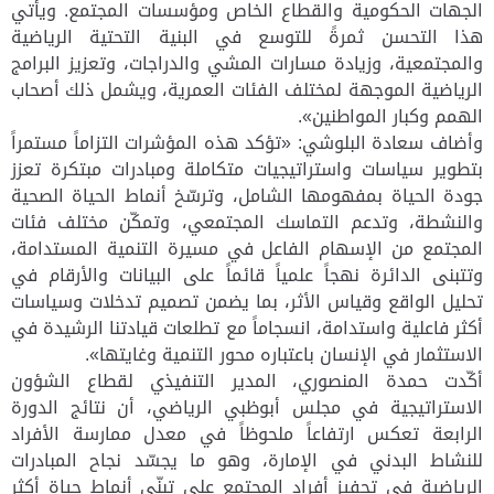
الجهات الحكومية والقطاع الخاص ومؤسسات المجتمع. ويأتي
هذا التحسن ثمرةً للتوسع في البنية التحتية الرياضية
والمجتمعية، وزيادة مسارات المشي والدراجات، وتعزيز البرامج
الرياضية الموجهة لمختلف الفئات العمرية، ويشمل ذلك أصحاب
الهمم وكبار المواطنين».
وأضاف سعادة البلوشي: «تؤكد هذه المؤشرات التزاماً مستمراً
بتطوير سياسات واستراتيجيات متكاملة ومبادرات مبتكرة تعزز
جودة الحياة بمفهومها الشامل، وترسّخ أنماط الحياة الصحية
والنشطة، وتدعم التماسك المجتمعي، وتمكّن مختلف فئات
المجتمع من الإسهام الفاعل في مسيرة التنمية المستدامة،
وتتبنى الدائرة نهجاً علمياً قائماً على البيانات والأرقام في
تحليل الواقع وقياس الأثر، بما يضمن تصميم تدخلات وسياسات
أكثر فاعلية واستدامة، انسجاماً مع تطلعات قيادتنا الرشيدة في
الاستثمار في الإنسان باعتباره محور التنمية وغايتها»
.
أكّدت حمدة المنصوري، المدير التنفيذي لقطاع الشؤون
الاستراتيجية في مجلس أبوظبي الرياضي، أن نتائج الدورة
الرابعة تعكس ارتفاعاً ملحوظاً في معدل ممارسة الأفراد
للنشاط البدني في الإمارة، وهو ما يجسّد نجاح المبادرات
الرياضية في تحفيز أفراد المجتمع على تبنّي أنماط حياة أكثر