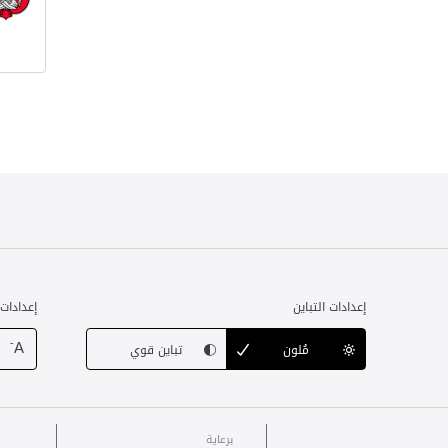
إعدادات التباين
إعدادات
-
A
مُلون
تباين قوي
برعاية