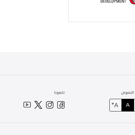
 النصوص
تابعونا
+
A
A